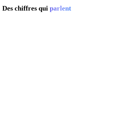
Des chiffres qui
parlent
01
0
%
02
20-
0
%
03
0
%