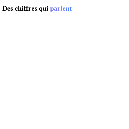
Des chiffres qui
parlent
01
0
%
02
20-
0
%
03
0
%