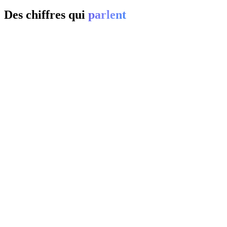
Des chiffres qui
parlent
01
0
%
02
20-
0
%
03
0
%