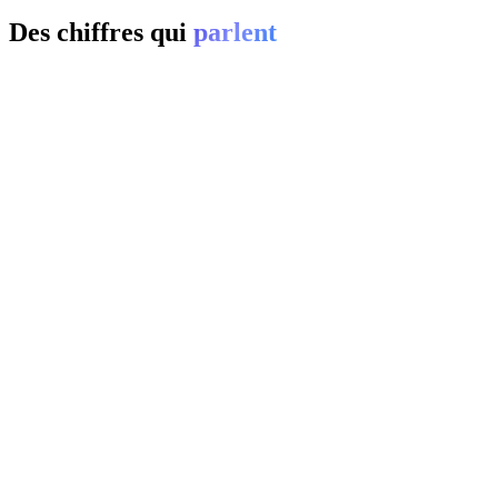
Des chiffres qui
parlent
01
0
%
02
20-
0
%
03
0
%