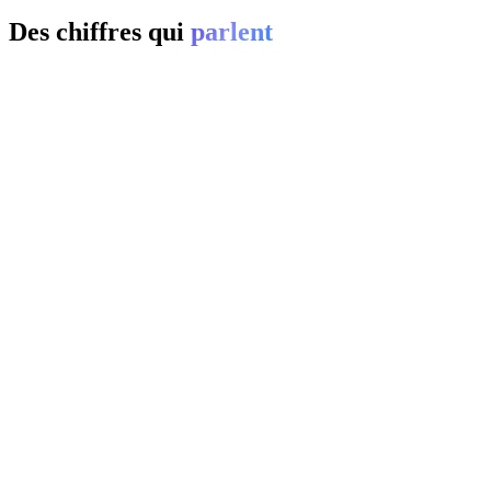
Des chiffres qui
parlent
01
0
%
02
20-
0
%
03
0
%