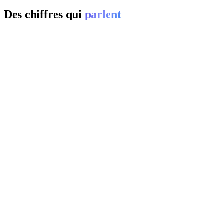
Des chiffres qui
parlent
01
0
%
02
20-
0
%
03
0
%