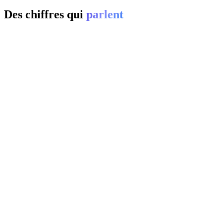
Des chiffres qui
parlent
01
0
%
02
20-
0
%
03
0
%