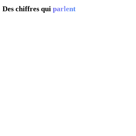
Des chiffres qui
parlent
01
0
%
02
20-
0
%
03
0
%