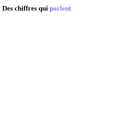
Des chiffres qui
parlent
01
0
%
02
20-
0
%
03
0
%