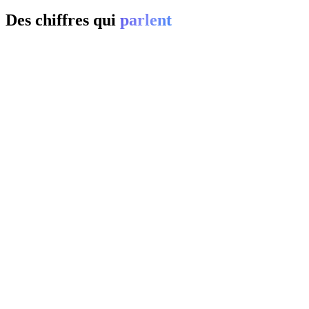
Des chiffres qui
parlent
01
0
%
02
20-
0
%
03
0
%