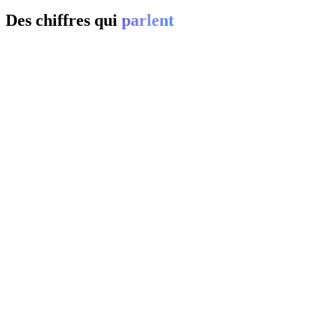
Des chiffres qui
parlent
01
0
%
02
20-
0
%
03
0
%