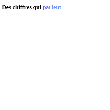
Des chiffres qui
parlent
01
0
%
02
20-
0
%
03
0
%