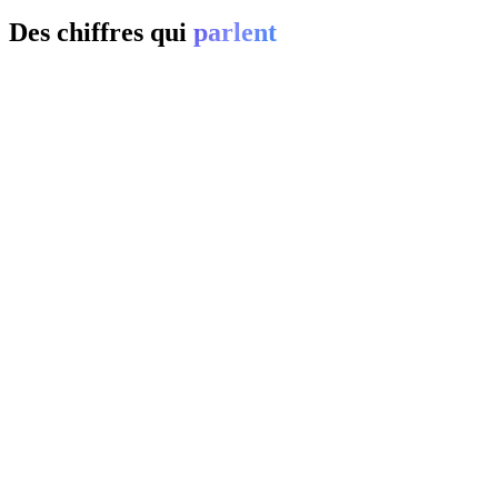
Des chiffres qui
parlent
01
0
%
02
20-
0
%
03
0
%