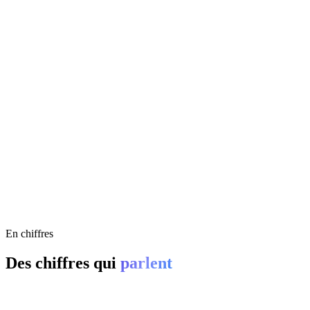
promesses
01
Automatisation des flux
05
Montée en compétence
En chiffres
Des chiffres qui
parlent