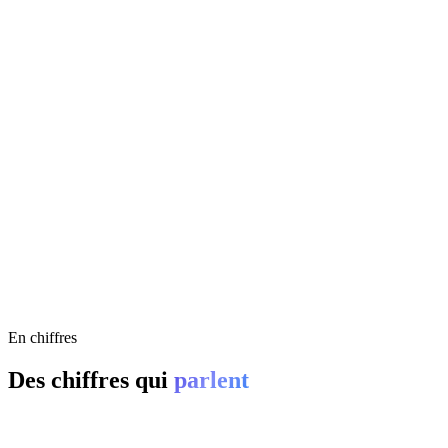
promesses
01
Automatisation des flux
05
Montée en compétence
En chiffres
Des chiffres qui
parlent