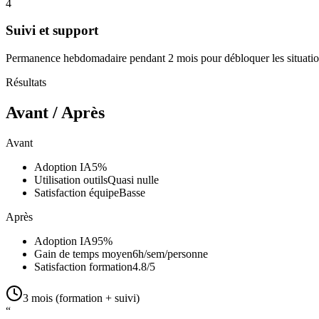
4
Suivi et support
Permanence hebdomadaire pendant 2 mois pour débloquer les situations
Résultats
Avant / Après
Avant
Adoption IA
5%
Utilisation outils
Quasi nulle
Satisfaction équipe
Basse
Après
Adoption IA
95%
Gain de temps moyen
6h/sem/personne
Satisfaction formation
4.8/5
3 mois (formation + suivi)
“